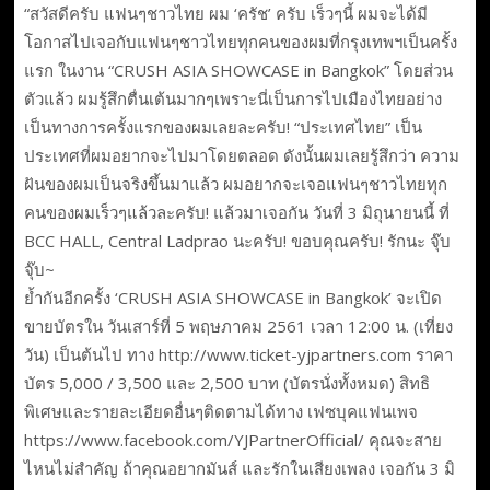
“สวัสดีครับ แฟนๆชาวไทย ผม ‘ครัช’ ครับ เร็วๆนี้ ผมจะได้มี
โอกาสไปเจอกับแฟนๆชาวไทยทุกคนของผมที่กรุงเทพฯเป็นครั้ง
แรก ในงาน “CRUSH ASIA SHOWCASE in Bangkok” โดยส่วน
ตัวแล้ว ผมรู้สึกตื่นเต้นมากๆเพราะนี่เป็นการไปเมืองไทยอย่าง
เป็นทางการครั้งแรกของผมเลยละครับ! “ประเทศไทย” เป็น
ประเทศที่ผมอยากจะไปมาโดยตลอด ดังนั้นผมเลยรู้สึกว่า ความ
ฝันของผมเป็นจริงขึ้นมาแล้ว ผมอยากจะเจอแฟนๆชาวไทยทุก
คนของผมเร็วๆแล้วละครับ! แล้วมาเจอกัน วันที่ 3 มิถุนายนนี้ ที่
BCC HALL, Central Ladprao นะครับ! ขอบคุณครับ! รักนะ จุ๊บ
จุ๊บ~
ย้ำกันอีกครั้ง ‘CRUSH ASIA SHOWCASE in Bangkok’ จะเปิด
ขายบัตรใน วันเสาร์ที่ 5 พฤษภาคม 2561 เวลา 12:00 น. (เที่ยง
วัน) เป็นต้นไป ทาง http://www.ticket-yjpartners.com ราคา
บัตร 5,000 / 3,500 และ 2,500 บาท (บัตรนั่งทั้งหมด) สิทธิ
พิเศษและรายละเอียดอื่นๆติดตามได้ทาง เฟซบุคแฟนเพจ
https://www.facebook.com/YJPartnerOfficial/ คุณจะสาย
ไหนไม่สำคัญ ถ้าคุณอยากมันส์ และรักในเสียงเพลง เจอกัน 3 มิ