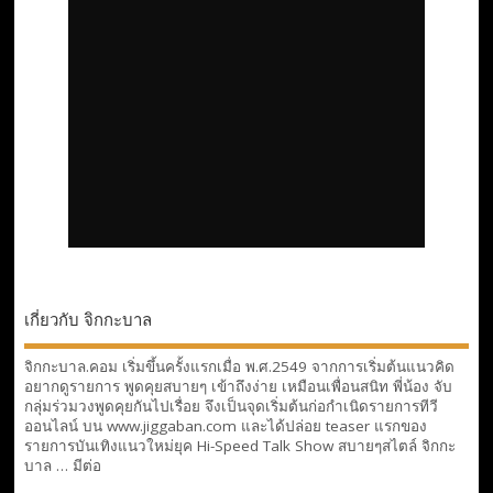
เกี่ยวกับ จิกกะบาล
จิกกะบาล.คอม เริ่มขึ้นครั้งแรกเมื่อ พ.ศ.2549 จากการเริ่มต้นแนวคิด
อยากดูรายการ พูดคุยสบายๆ เข้าถึงง่าย เหมือนเพื่อนสนิท พี่น้อง จับ
กลุ่มร่วมวงพูดคุยกันไปเรื่อย จึงเป็นจุดเริ่มต้นก่อกำเนิดรายการทีวี
ออนไลน์ บน www.jiggaban.com และได้ปล่อย teaser แรกของ
รายการบันเทิงแนวใหม่ยุค Hi-Speed Talk Show สบายๆสไตล์
จิกกะ
บาล … มีต่อ