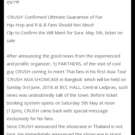
ถุนาฯ!!
‘CRUSH’ Confirmed Ultimate Guarantee of Fun
Hip-Hop and R & B Fans Should Not Miss!!
Clip to Confirm We Will Meet for Sure. May 5th, ticket on
sale
After announcing the good news from the experienced
and prolific organizer, YJ PARTNERS, of the visit of cool
guy CRUSH coming to meet Thai fans in his first Asia Tour
‘CRUSH ASIA SHOWCASE in Bangkok’ which will be held on
Sunday 3rd June, 2018 at BCC HALL, Central Ladprao, such
news was undoubtedly talk of the town. Before ticket
booking system opens on Saturday 5th May at noon
(12pm), CRUSH came back with special message
exclusively for his fans.
Since CRUSH announced the showcase in Thailand is not
long. He immediately announced the showcase in Hong