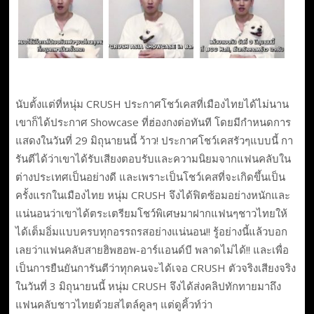
นับตั้งแต่ที่หนุ่ม CRUSH ประกาศโชว์เคสที่เมืองไทยได้ไม่นาน
เขาก็ได้ประกาศ Showcase ที่ฮ่องกงต่อทันที โดยมีกำหนดการ
แสดงในวันที่ 29 มิถุนายนนี้ ว้าว! ประกาศโชว์เคสรัวๆแบบนี้ กา
รันตีได้ว่าเขาได้รับเสียงตอบรับและความนิยมจากแฟนคลับใน
ต่างประเทศเป็นอย่างดี และเพราะเป็นโชว์เคสที่จะเกิดขึ้นเป็น
ครั้งแรกในเมืองไทย หนุ่ม CRUSH จึงได้ฟิตซ้อมอย่างหนักและ
แน่นอนว่าเขาได้ตระเตรียมโชว์พิเศษมาฝากแฟนๆชาวไทยให้
ได้เต็มอิ่มแบบครบทุกอรรถรสอย่างแน่นอน!! รู้อย่างนี้แล้วบอก
เลยว่าแฟนคลับสายฮิพฮอพ-อาร์แอนด์บี พลาดไม่ได้!! และเพื่อ
เป็นการยืนยันการันตีว่าทุกคนจะได้เจอ CRUSH ตัวจริงเสียงจริง
ในวันที่ 3 มิถุนายนนี้ หนุ่ม CRUSH จึงได้ส่งคลิปทักทายมาถึง
แฟนคลับชาวไทยด้วยสไตล์คูลๆ แต่ดูคิ้วท์ว่า