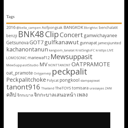
Tags
2016
BANGKOK
Aofpongsak
benchalatit
@bella_campen
Bbrightvc
BNK48
Clip
Concert
gamwichayanee
benzji
gulfkanawut
GOT7
Getsunova
gunnapat
jamesjiunited
kachanontanun
kangsom_tanatat
LIVE
KristSingtoFC
kristtps
Mewsuppasit
mariewaf12
LOMOSONIC
OATPRAMOTE
MV
MewSuppasitStudio
NONTTANONT
peckpalit
oat_pramote
Onlyjamesji
Peckpalitchoke
pongkool
Polycat
stampapiwat
tanont916
tomisara
TheTOYS
Thailand
urassayas
ZANI
คลิป
เพลง
จิกกะบาลเสนอหน้า
จิกกะบาล