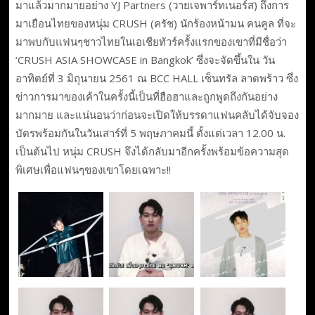
มาแล้วมากมายอย่าง YJ Partners (วายเจพาร์ทเนอร์ส) ถึงการ
มาเยือนไทยของหนุ่ม CRUSH (ครัช) นักร้องหน้ามน คนคูล ที่จะ
มาพบกับแฟนๆชาวไทยในเอเชียทัวร์ครั้งแรกของเขาที่มีชื่อว่า
‘CRUSH ASIA SHOWCASE in Bangkok’ ซึ่งจะจัดขึ้นใน วัน
อาทิตย์ที่ 3 มิถุนายน 2561 ณ BCC HALL เซ็นทรัล ลาดพร้าว ซึ่ง
ข่าวการมาของเค้าในครั้งนี้เป็นที่ฮือฮาและถูกพูดถึงกันอย่าง
มากมาย และแน่นอนว่าก่อนจะเปิดให้บรรดาแฟนคลับได้จับจอง
บัตรพร้อมกันในวันเสาร์ที่ 5 พฤษภาคมนี้ ตั้งแต่เวลา 12.00 น.
เป็นต้นไป หนุ่ม CRUSH จึงได้กลับมาอีกครั้งพร้อมข้อความสุด
พิเศษเพื่อแฟนๆของเขาโดยเฉพาะ!!