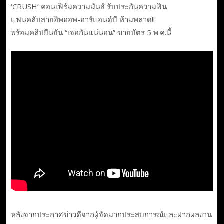
‘CRUSH’ คอนเฟิร์มความมันส์ รับประกันความฟิน
แฟนคลับสายฮิพฮอพ-อาร์แอนด์บี ห้ามพลาด!!
พร้อมคลิปยืนยัน “เจอกันแน่นอน” ขายบัตร 5 พ.ค.นี้
หลังจากประกาศข่าวดีจากผู้จัดมากประสบการณ์และฝากผลงาน