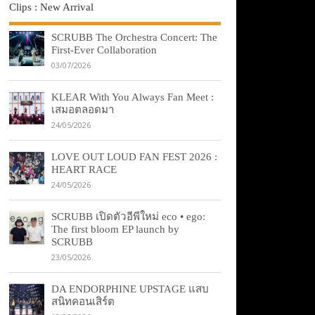
Clips : New Arrival
SCRUBB The Orchestra Concert: The
First-Ever Collaboration
03/07/2026
KLEAR With You Always Fan Meet :
เสมอตลอดมา
24/05/2026
LOVE OUT LOUD FAN FEST 2026 :
HEART RACE
24/05/2026
SCRUBB เปิดตัวอีพีใหม่ eco • ego:
The first bloom EP launch by
SCRUBB
23/05/2026
DA ENDORPHINE UPSTAGE แสบ
สนิทคอนเสิร์ต