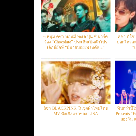
6 หนุ่ม คชา ทอมมี่ ทะเล บุ๋น ซี มาร์ค
คชา ดีใจ!!
ร้อง “Chocolate” ประเดิมเปิดตัวโปร
บอกใครละก
เจ็กต์ยักษ์ “บีมายบอยเฟรนด์ส 2”
“แ
ลิซ่า BLACKPINK ในชุดผ้าไหมไทย
ฟินกว่านี้
MV ซิงเกิลแรกของ LISA
Presents “
สองวัน 