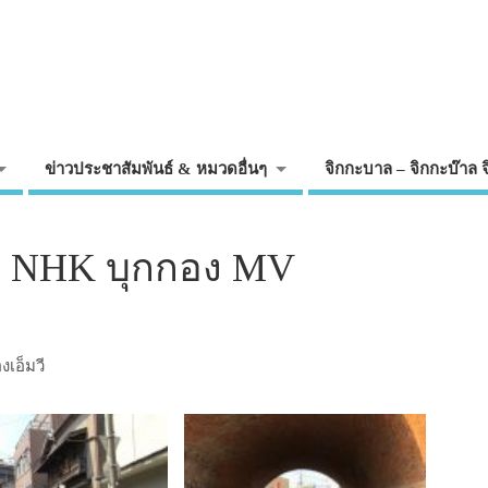
ข่าวประชาสัมพันธ์ & หมวดอื่นๆ
จิกกะบาล – จิกกะบ๊าล 
ตา NHK บุกกอง MV
งเอ็มวี