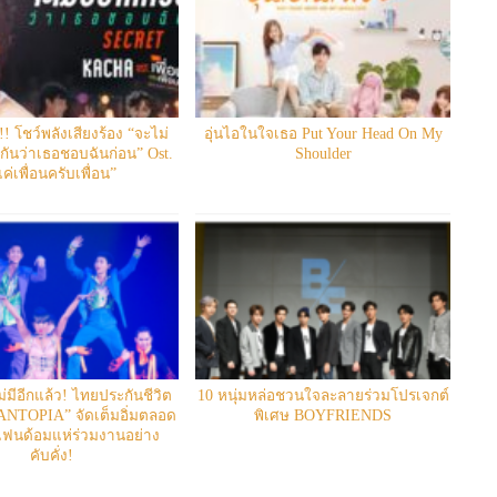
! โชว์พลังเสียงร้อง “จะไม่
อุ่นไอในใจเธอ Put Your Head On My
ันว่าเธอชอบฉันก่อน” Ost.
Shoulder
ค่เพื่อนครับเพื่อน”
ไม่มีอีกแล้ว! ไทยประกันชีวิต
10 หนุ่มหล่อชวนใจละลายร่วมโปรเจกต์
FANTOPIA” จัดเต็มอิ่มตลอด
พิเศษ BOYFRIENDS
แฟนด้อมแห่ร่วมงานอย่าง
คับคั่ง!