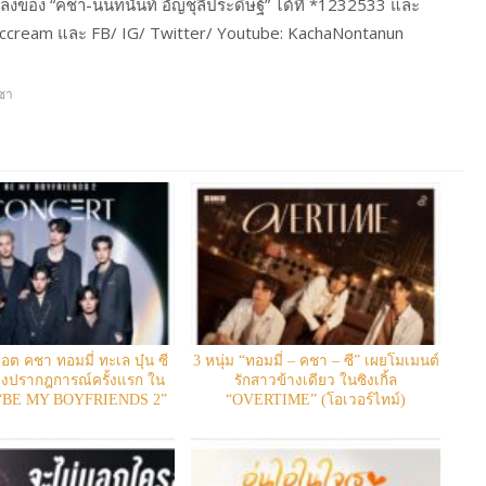
ลงของ “คชา-นนทนันท์ อัญชุลีประดิษฐ์” ได้ที่ *1232533 และ
siccream และ FB/ IG/ Twitter/ Youtube: KachaNontanun
ชา
ฮอต คชา ทอมมี่ ทะเล บุ๋น ซี
3 หนุ่ม “ทอมมี่ – คชา – ซี” เผยโมเมนต์
้างปรากฎการณ์ครั้งแรก ใน
รักสาวข้างเดียว ในซิงเกิ้ล
์ “BE MY BOYFRIENDS 2”
“OVERTIME” (โอเวอร์ไทม์)