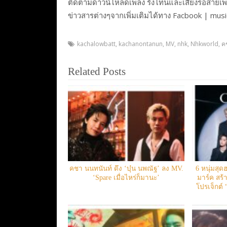
​​​ติดตามดาวน์โหลดเพลง ริงโทนและเสียงรอสายเพ
ข่าวสารต่างๆจากเพิ่มเติมได้ทาง Facbook | mu
kachalowbatt
,
kachanontanun
,
MV
,
nhk
,
Nhkworld
,
ค
Related Posts
คชา นนทนันท์ ดึง ‘บุ๋น นพณัฐ’ ลง MV.
6 หนุ่มสุด
‘Spare เมื่อไหร่ก็มานะ’
มาร์ค สร
โปรเจ็กต