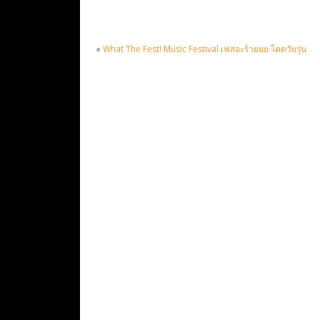
«
What The Fest! Music Festival เฟสอะร้ายยย โคดวัยรุ่น