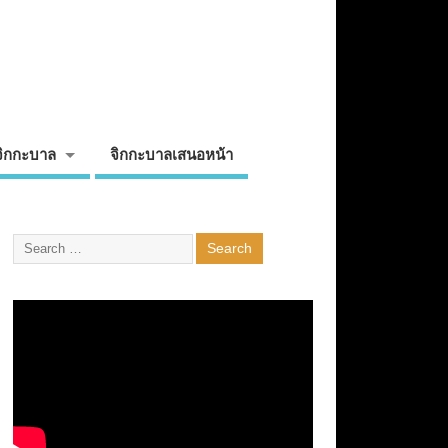
จิกกะบาล
จิกกะบาลเสนอหน้า