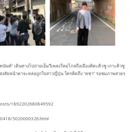
ันท์” เดินทางไปถ่ายเอ็มวีเพลงใหม่ไกลถึงเมืองคิตะคิวชู เกาะคิวชู
สงสัยหน้าตาจะหล่อถูกใจสาวญี่ปุ่น ใครคิดถึง “คชา” รอชมภาพสวยๆ
/posts/1892202680849592
180418/5020000326.html