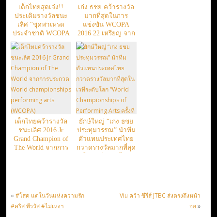
เด็กไทยสุดเจ๋ง!!
เก่ง ธชย คว้ารางวัล
ประเดิมรางวัลชนะ
มากที่สุดในการ
เลิศ “ชุดพาเหรด
แข่งขัน WCOPA
ประจำชาติ WCOPA
2016 22 เหรียญ จาก
2017”
19 การแข่งขัน เผย
ความรู้สึกตลอดการ
แข่งขัน
เด็กไทยคว้ารางวัล
ยักษ์ใหญ่ “เก่ง ธชย
ชนะเลิศ 2016 Jr
ประทุมวรรณ” นำทีม
Grand Champion of
ตัวแทนประเทศไทย
The World จากการ
กวาดรางวัลมากที่สุด
ประกวด World
ใน เวทีระดับโลก
championships
“World
performing arts
Championships of
(WCOPA)
Performing Arts ครั้ง
ที่ 20”
«
#โสด แต่ในวันแห่งความรัก
Viu คว้า ซีรีส์ JTBC ส่งตรงถึงหน้า
#คริส พีรวัส #ไม่เหงา
จอ
»