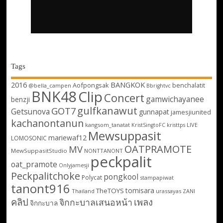
Tags
2016
BANGKOK
Aofpongsak
benchalatit
@bella_campen
Bbrightvc
BNK48
Clip
Concert
gamwichayanee
benzji
gulfkanawut
GOT7
Getsunova
gunnapat
jamesjiunited
kachanontanun
kangsom_tanatat
LIVE
KristSingtoFC
kristtps
Mewsuppasit
mariewaf12
LOMOSONIC
OATPRAMOTE
MV
MewSuppasitStudio
NONTTANONT
peckpalit
oat_pramote
Onlyjamesji
Peckpalitchoke
pongkool
Polycat
stampapiwat
tanont916
tomisara
TheTOYS
Thailand
urassayas
ZANI
คลิป
เพลง
จิกกะบาลเสนอหน้า
จิกกะบาล