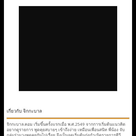
เกี่ยวกับ จิกกะบาล
จิกกะบาล.คอม เริ่มขึ้นครั้งแรกเมื่อ พ.ศ.2549 จากการเริ่มต้นแนวคิด
อยากดูรายการ พูดคุยสบายๆ เข้าถึงง่าย เหมือนเพื่อนสนิท พี่น้อง จับ
กลุ่มร่วมวงพูดคุยกันไปเรื่อย จึงเป็นจุดเริ่มต้นก่อกำเนิดรายการทีวี