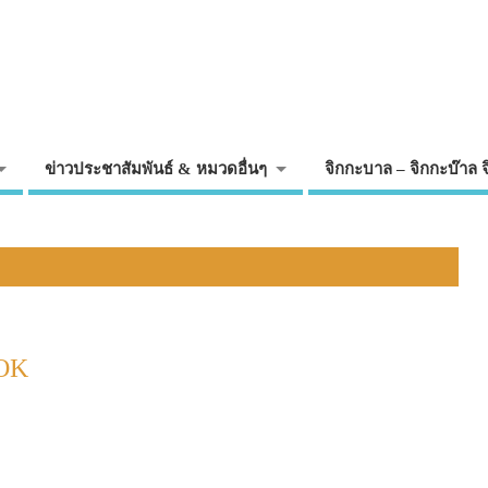
ข่าวประชาสัมพันธ์ & หมวดอื่นๆ
จิกกะบาล – จิกกะบ๊าล 
 OK