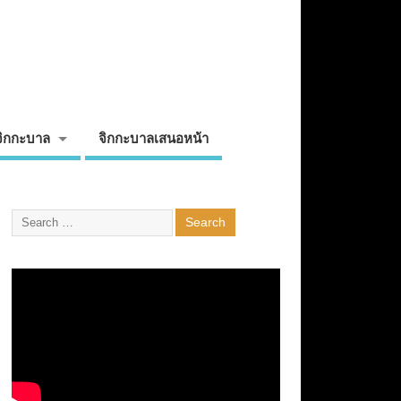
จิกกะบาล
จิกกะบาลเสนอหน้า