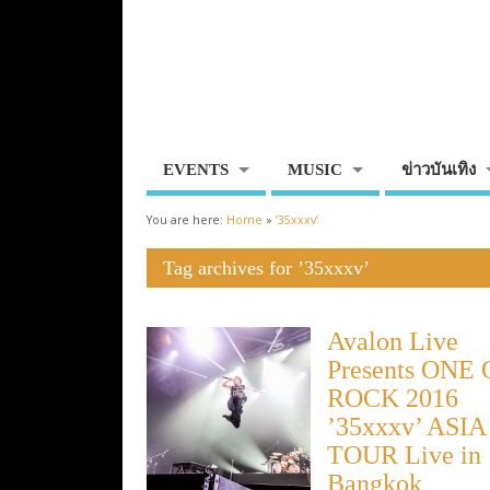
EVENTS
MUSIC
ข่าวบันเทิง
You are here:
Home
»
’35xxxv’
Tag archives for ’35xxxv’
Avalon Live
Presents ONE
ROCK 2016
’35xxxv’ ASIA
TOUR Live in
Bangkok