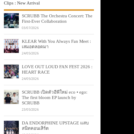
Clips : New Arrival
SCRUBB The Orchestra Concert: The
First-Ever Collaboration
03/07/2026
KLEAR With You Always Fan Meet :
เสมอตลอดมา
24/05/2026
LOVE OUT LOUD FAN FEST 2026 :
HEART RACE
24/05/2026
SCRUBB เปิดตัวอีพีใหม่ eco • ego:
The first bloom EP launch by
SCRUBB
23/05/2026
DA ENDORPHINE UPSTAGE แสบ
สนิทคอนเสิร์ต