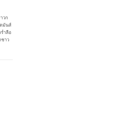
สาวก
ตมันส์
ำร่ำลือ
วกชาว