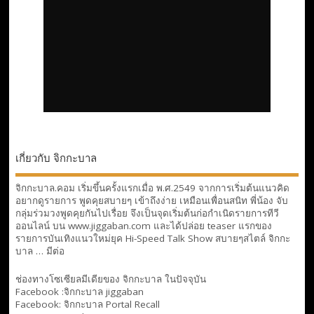
เกี่ยวกับ จิกกะบาล
จิกกะบาล.คอม เริ่มขึ้นครั้งแรกเมื่อ พ.ศ.2549 จากการเริ่มต้นแนวคิด
อยากดูรายการ พูดคุยสบายๆ เข้าถึงง่าย เหมือนเพื่อนสนิท พี่น้อง จับ
กลุ่มร่วมวงพูดคุยกันไปเรื่อย จึงเป็นจุดเริ่มต้นก่อกำเนิดรายการทีวี
ออนไลน์ บน www.jiggaban.com และได้ปล่อย teaser แรกของ
รายการบันเทิงแนวใหม่ยุค Hi-Speed Talk Show สบายๆสไตล์
จิกกะ
บาล … มีต่อ
ช่องทางโซเซียลมีเดียของ จิกกะบาล ในปัจจุบัน
Facebook :
จิกกะบาล jiggaban
Facebook:
จิกกะบาล Portal Recall