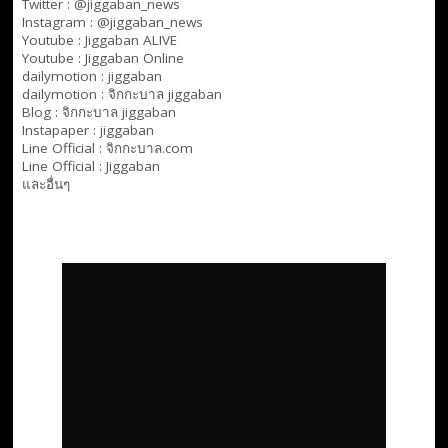
Twitter : @jiggaban_news
Instagram : @jiggaban_news
Youtube :
Jiggaban ALIVE
Youtube :
Jiggaban Online
dailymotion :
jiggaban
dailymotion :
จิกกะบาล jiggaban
Blog :
จิกกะบาล jiggaban
Instapaper : jiggaban
Line Official :
จิกกะบาล.com
Line Official :
Jiggaban
และอื่นๆ