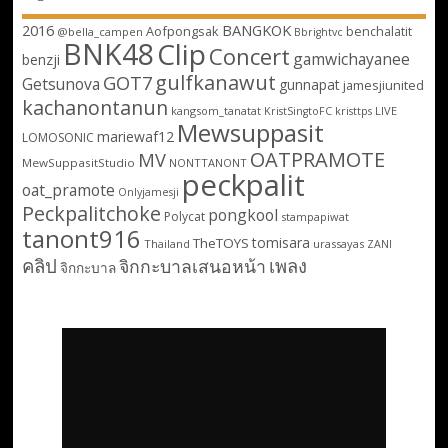
2016
BANGKOK
Aofpongsak
benchalatit
@bella_campen
Bbrightvc
BNK48
Clip
Concert
gamwichayanee
benzji
gulfkanawut
GOT7
Getsunova
gunnapat
jamesjiunited
kachanontanun
kangsom_tanatat
LIVE
KristSingtoFC
kristtps
Mewsuppasit
mariewaf12
LOMOSONIC
OATPRAMOTE
MV
MewSuppasitStudio
NONTTANONT
peckpalit
oat_pramote
Onlyjamesji
Peckpalitchoke
pongkool
Polycat
stampapiwat
tanont916
tomisara
TheTOYS
Thailand
urassayas
ZANI
คลิป
เพลง
จิกกะบาลเสนอหน้า
จิกกะบาล