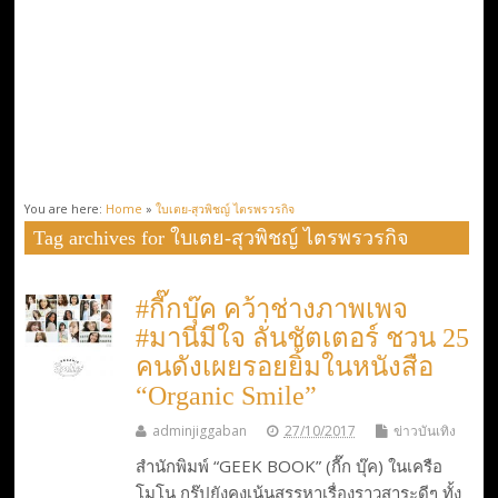
You are here:
Home
»
ใบเตย-สุวพิชญ์ ไตรพรวรกิจ
Tag archives for ใบเตย-สุวพิชญ์ ไตรพรวรกิจ
#กี๊กบุ๊ค คว้าช่างภาพเพจ
#มานีมีใจ ลั่นชัตเตอร์ ชวน 25
คนดังเผยรอยยิ้มในหนังสือ
“Organic Smile”
adminjiggaban
27/10/2017
ข่าวบันเทิง
สำนักพิมพ์ “GEEK BOOK” (กี๊ก บุ๊ค) ในเครือ
โมโน กรุ๊ปยังคงเน้นสรรหาเรื่องราวสาระดีๆ ทั้ง