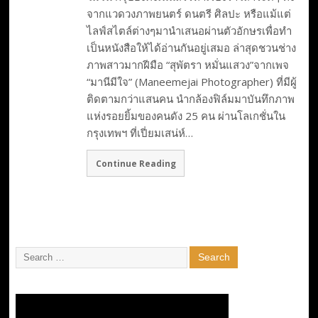
จากแวดวงภาพยนตร์ ดนตรี ศิลปะ หรือแม้แต่
ไลฟ์สไตล์ต่างๆมานำเสนอผ่านตัวอักษรเพื่อทำ
เป็นหนังสือให้ได้อ่านกันอยู่เสมอ ล่าสุดชวนช่าง
ภาพสาวมากฝีมือ “สุพัตรา หมั่นแสวง”จากเพจ
“มานีมีใจ” (Maneemejai Photographer) ที่มีผู้
ติดตามกว่าแสนคน นำกล้องฟิล์มมาบันทึกภาพ
แห่งรอยยิ้มของคนดัง 25 คน ผ่านโลเกชั่นใน
กรุงเทพฯ ที่เปี่ยมเสน่ห์…
Continue Reading