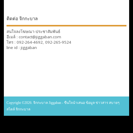
ติดต่อ จิกกะบาล
สนใจลงโฆษณา-ประชาสัมพันธ์
อีเมล์ : contact@jiggaban.com
โทร : 092-264-4692, 092-265-9524
line id : jiggaban
Copyright ©2026. จิกกะบาล Jiggaban - ขืนใจนำเสนอ ข้อมูล ข่าวสาร สบายๆ
สไตล์ จิกกะบาล