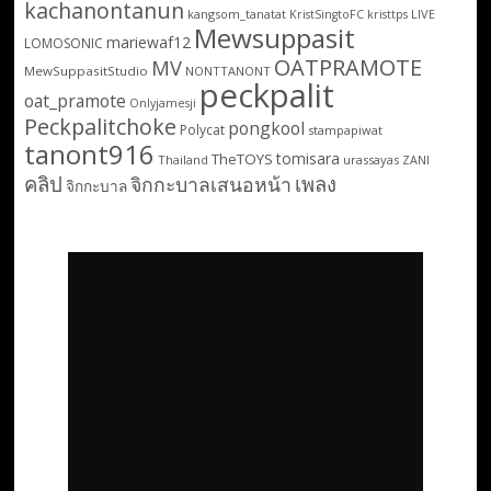
kachanontanun
kangsom_tanatat
LIVE
KristSingtoFC
kristtps
Mewsuppasit
mariewaf12
LOMOSONIC
OATPRAMOTE
MV
MewSuppasitStudio
NONTTANONT
peckpalit
oat_pramote
Onlyjamesji
Peckpalitchoke
pongkool
Polycat
stampapiwat
tanont916
tomisara
TheTOYS
Thailand
urassayas
ZANI
คลิป
เพลง
จิกกะบาลเสนอหน้า
จิกกะบาล