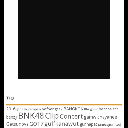
Tags
2016
BANGKOK
Aofpongsak
benchalatit
@bella_campen
Bbrightvc
BNK48
Clip
Concert
gamwichayanee
benzji
gulfkanawut
GOT7
Getsunova
gunnapat
jamesjiunited