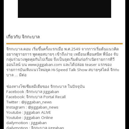
เกี่ยวกับ จิกกะบาล
จิกกะบาล.คอม เริ่มขึ้นครั้งแรกเมื่อ พ.ศ.2549 จากการเริ่มต้นแนวคิด
อยากดูรายการ พูดคุยสบายๆ เข้าถึงง่าย เหมือนเพื่อนสนิท พี่น้อง จับ
กลุ่มร่วมวงพูดคุยกันไปเรื่อย จึงเป็นจุดเริ่มต้นก่อกำเนิดรายการทีวี
ออนไลน์ บน www.jiggaban.com และได้ปล่อย teaser แรกของ
รายการบันเทิงแนวใหม่ยุค Hi-Speed Talk Show สบายๆสไตล์
จิกกะ
บาล … มีต่อ
ช่องทางโซเซียลมีเดียของ จิกกะบาล ในปัจจุบัน
Facebook :
จิกกะบาล jiggaban
Facebook:
จิกกะบาล Portal Recall
Twitter : @jiggaban_news
Instagram : @jiggaban_news
Youtube :
Jiggaban ALIVE
Youtube :
Jiggaban Online
dailymotion :
jiggaban
dailymotion :
จิกกะบาล jiggaban