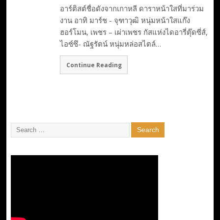
อาร์ติสต์ชื่อดังจากเกาหลี ดาราหน้าใสที่มาร่วม
งาน อาทิ มาร์ช - จุฑาวุฒิ หนุ่มหน้าใสแก๊ง
ฮอร์โมน, เพชร – เผ่าเพชร กัสแห่งไดอารี่ตุ๊ดซี่ส์,
ไอซ์ซึ- ณัฐรัตน์ หนุ่มหล่อสไตล์…
Continue Reading