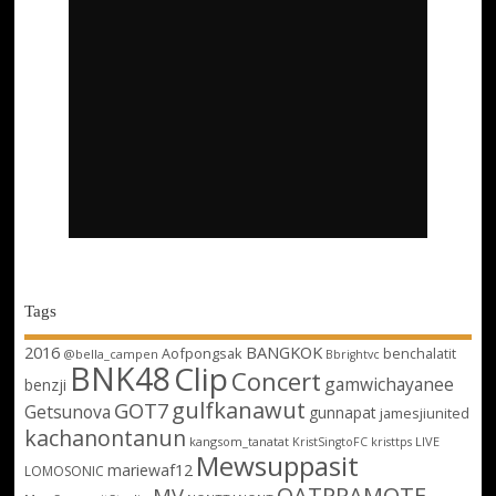
Tags
2016
BANGKOK
Aofpongsak
benchalatit
@bella_campen
Bbrightvc
BNK48
Clip
Concert
gamwichayanee
benzji
gulfkanawut
GOT7
Getsunova
gunnapat
jamesjiunited
kachanontanun
kangsom_tanatat
LIVE
KristSingtoFC
kristtps
Mewsuppasit
mariewaf12
LOMOSONIC
OATPRAMOTE
MV