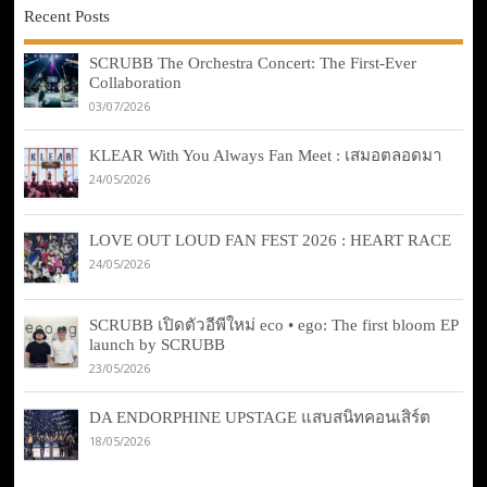
Recent Posts
SCRUBB The Orchestra Concert: The First-Ever
Collaboration
03/07/2026
KLEAR With You Always Fan Meet : เสมอตลอดมา
24/05/2026
LOVE OUT LOUD FAN FEST 2026 : HEART RACE
24/05/2026
SCRUBB เปิดตัวอีพีใหม่ eco • ego: The first bloom EP
launch by SCRUBB
23/05/2026
DA ENDORPHINE UPSTAGE แสบสนิทคอนเสิร์ต
18/05/2026