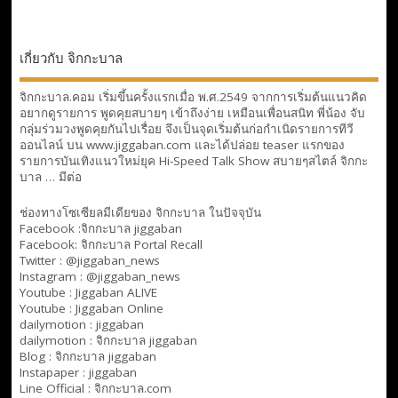
เกี่ยวกับ จิกกะบาล
จิกกะบาล.คอม เริ่มขึ้นครั้งแรกเมื่อ พ.ศ.2549 จากการเริ่มต้นแนวคิด
อยากดูรายการ พูดคุยสบายๆ เข้าถึงง่าย เหมือนเพื่อนสนิท พี่น้อง จับ
กลุ่มร่วมวงพูดคุยกันไปเรื่อย จึงเป็นจุดเริ่มต้นก่อกำเนิดรายการทีวี
ออนไลน์ บน www.jiggaban.com และได้ปล่อย teaser แรกของ
รายการบันเทิงแนวใหม่ยุค Hi-Speed Talk Show สบายๆสไตล์
จิกกะ
บาล … มีต่อ
ช่องทางโซเซียลมีเดียของ จิกกะบาล ในปัจจุบัน
Facebook :
จิกกะบาล jiggaban
Facebook:
จิกกะบาล Portal Recall
Twitter : @jiggaban_news
Instagram : @jiggaban_news
Youtube :
Jiggaban ALIVE
Youtube :
Jiggaban Online
dailymotion :
jiggaban
dailymotion :
จิกกะบาล jiggaban
Blog :
จิกกะบาล jiggaban
Instapaper : jiggaban
Line Official :
จิกกะบาล.com