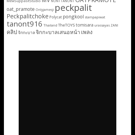
MewSuppasitStudio
NONTTANONT
peckpalit
oat_pramote
Onlyjamesji
Peckpalitchoke
pongkool
Polycat
stampapiwat
tanont916
tomisara
TheTOYS
Thailand
urassayas
ZANI
คลิป
เพลง
จิกกะบาลเสนอหน้า
จิกกะบาล