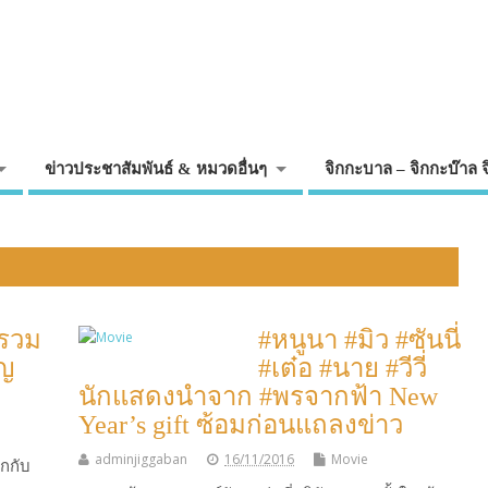
ข่าวประชาสัมพันธ์ & หมวดอื่นๆ
จิกกะบาล – จิกกะบ๊าล 
 รวม
#หนูนา #มิว #ซันนี่
ิญ
#เต๋อ #นาย #วีวี่
นักแสดงนำจาก #พรจากฟ้า New
Year’s gift ซ้อมก่อนแถลงข่าว
adminjiggaban
16/11/2016
Movie
ุกกับ