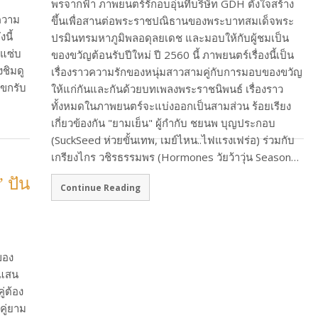
พรจากฟ้า ภาพยนตร์รักอบอุ่นที่บริษัท GDH ตั้งใจสร้าง
วความ
ขึ้นเพื่อสานต่อพระราชปณิธานของพระบาทสมเด็จพระ
นี้
ปรมินทรมหาภูมิพลอดุลยเดช และมอบให้กับผู้ชมเป็น
ยแซ่บ
ของขวัญต้อนรับปีใหม่ ปี 2560 นี้ ภาพยนตร์เรื่องนี้เป็น
งชิมดู
เรื่องราวความรักของหนุ่มสาวสามคู่กับการมอบของขวัญ
แขกรับ
ให้แก่กันและกันด้วยบทเพลงพระราชนิพนธ์ เรื่องราว
ทั้งหมดในภาพยนตร์จะแบ่งออกเป็นสามส่วน ร้อยเรียง
เกี่ยวข้องกัน "ยามเย็น" ผู้กำกับ ชยนพ บุญประกอบ
(SuckSeed ห่วยขั้นเทพ, เมย์ไหน..ไฟแรงเฟร่อ) ร่วมกับ
เกรียงไกร วชิรธรรมพร (Hormones วัยว้าวุ่น Season…
” ปัน
Continue Reading
ของ
ดแสน
ู่ต้อง
่คู่ยาม