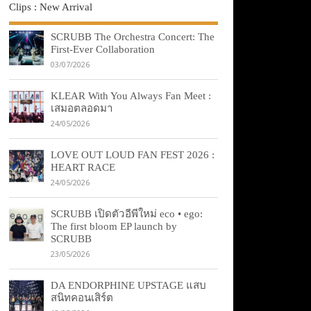
Clips : New Arrival
SCRUBB The Orchestra Concert: The
First-Ever Collaboration
03/07/2026
KLEAR With You Always Fan Meet :
เสมอตลอดมา
24/05/2026
LOVE OUT LOUD FAN FEST 2026 :
HEART RACE
24/05/2026
SCRUBB เปิดตัวอีพีใหม่ eco • ego:
The first bloom EP launch by
SCRUBB
23/05/2026
DA ENDORPHINE UPSTAGE แสบ
สนิทคอนเสิร์ต