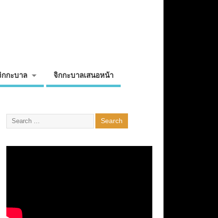
จิกกะบาล
จิกกะบาลเสนอหน้า