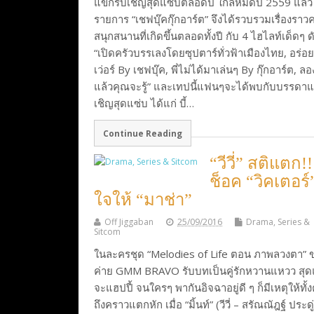
แขกรับเชิญสุดแซ่บตลอดปี ใกล้หมดปี 2559 แล้ว
รายการ “เชฟบุ๊คกุ๊กอาร์ต” จึงได้รวบรวมเรื่องรา
สนุกสนานที่เกิดขึ้นตลอดทั้งปี กับ 4 ไฮไลท์เด็ดๆ ดัง
“เปิดครัวบรรเลงโดยซุปตาร์ทั่วฟ้าเมืองไทย, อร่อ
เว่อร์ By เชฟบุ๊ค, พี่ไม่ได้มาเล่นๆ By กุ๊กอาร์ต, ลอ
แล้วคุณจะรู้” และเทปนี้แฟนๆจะได้พบกับบรรดา
เชิญสุดแซ่บ ได้แก่ บี้…
Continue Reading
“วีวี่” สติแตก!!
ช็อค “วิคเตอร์
ใจให้ “มาช่า”
Off Jiggaban
25/09/2016
Drama, Series &
Sitcom
ในละครชุด “Melodies of Life ตอน ภาพลวงตา” 
ค่าย GMM BRAVO รับบทเป็นคู่รักหวานแหวว สุ
จะแฮปปี้ จนใครๆ พากันอิจฉาอยู่ดี ๆ ก็มีเหตุให้ทั้งค
ถึงคราวแตกหัก เมื่อ “มิ้นท์” (วีวี่ – สรัณณัฎฐ์ ประดู