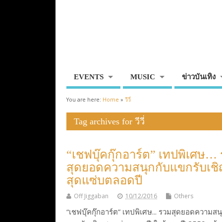
EVENTS
MUSIC
ข่าวบันเทิง
You are here:
Home
»
วีวี่
Tag archives for วีวี่
“เชฟบุ๊คกุ๊กอาร์ต” เทปพิเศษ…
สุดยอดความสนุกกับแขกรับเช
สุดแซ่บตลอดปี
Off Jiggaban
10/12/2016
Others
“เชฟบุ๊คกุ๊กอาร์ต” เทปพิเศษ... รวมสุดยอดความสน