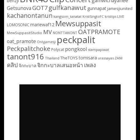
gamwichayanee
benzji
gulfkanawut
GOT7
Getsunova
gunnapat
jamesjiunited
kachanontanun
kangsom_tanatat
LIVE
KristSingtoFC
kristtps
Mewsuppasit
mariewaf12
LOMOSONIC
OATPRAMOTE
MV
MewSuppasitStudio
NONTTANONT
peckpalit
oat_pramote
Onlyjamesji
Peckpalitchoke
pongkool
Polycat
stampapiwat
tanont916
tomisara
TheTOYS
Thailand
urassayas
ZANI
คลิป
เพลง
จิกกะบาลเสนอหน้า
จิกกะบาล