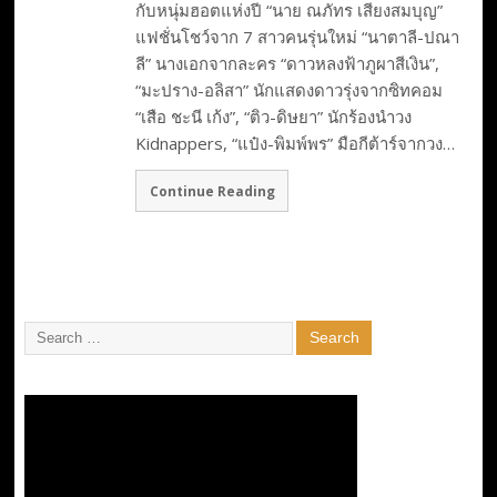
กับหนุ่มฮอตแห่งปี “นาย ณภัทร เสียงสมบุญ”
แฟชั่นโชว์จาก 7 สาวคนรุ่นใหม่ “นาตาลี-ปณา
ลี” นางเอกจากละคร “ดาวหลงฟ้าภูผาสีเงิน”,
“มะปราง-อลิสา” นักแสดงดาวรุ่งจากซิทคอม
“เสือ ชะนี เก้ง”, “ติว-ดิษยา” นักร้องนำวง
Kidnappers, “แป๋ง-พิมพ์พร” มือกีต้าร์จากวง…
Continue Reading