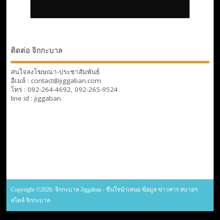
ติดต่อ จิกกะบาล
สนใจลงโฆษณา-ประชาสัมพันธ์
อีเมล์ : contact@jiggaban.com
โทร : 092-264-4692, 092-265-9524
line id : jiggaban
Copyright ©2026. จิกกะบาล Jiggaban - ขืนใจนำเสนอ ข้อมูล ข่าวสาร สบายๆ
สไตล์ จิกกะบาล