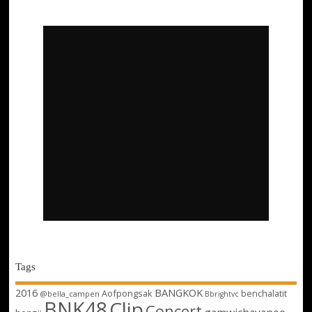
Tags
2016
BANGKOK
Aofpongsak
benchalatit
@bella_campen
Bbrightvc
BNK48
Clip
Concert