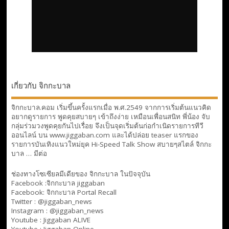
เกี่ยวกับ จิกกะบาล
จิกกะบาล.คอม เริ่มขึ้นครั้งแรกเมื่อ พ.ศ.2549 จากการเริ่มต้นแนวคิด
อยากดูรายการ พูดคุยสบายๆ เข้าถึงง่าย เหมือนเพื่อนสนิท พี่น้อง จับ
กลุ่มร่วมวงพูดคุยกันไปเรื่อย จึงเป็นจุดเริ่มต้นก่อกำเนิดรายการทีวี
ออนไลน์ บน www.jiggaban.com และได้ปล่อย teaser แรกของ
รายการบันเทิงแนวใหม่ยุค Hi-Speed Talk Show สบายๆสไตล์
จิกกะ
บาล … มีต่อ
ช่องทางโซเซียลมีเดียของ จิกกะบาล ในปัจจุบัน
Facebook :
จิกกะบาล jiggaban
Facebook:
จิกกะบาล Portal Recall
Twitter : @jiggaban_news
Instagram : @jiggaban_news
Youtube :
Jiggaban ALIVE