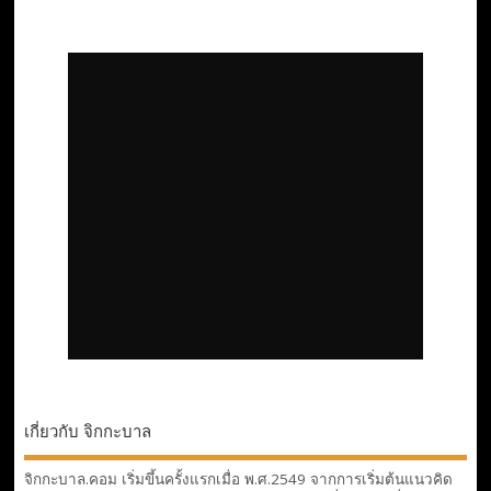
เกี่ยวกับ จิกกะบาล
จิกกะบาล.คอม เริ่มขึ้นครั้งแรกเมื่อ พ.ศ.2549 จากการเริ่มต้นแนวคิด