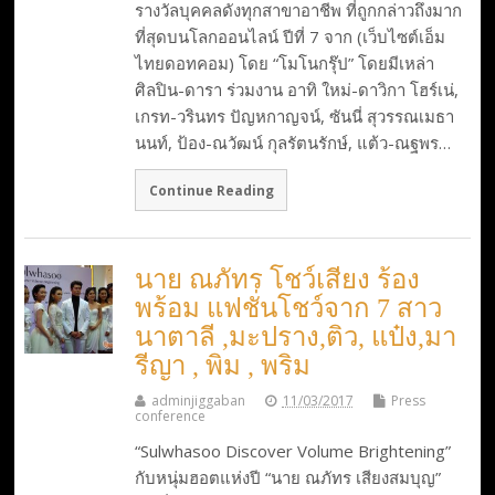
รางวัลบุคคลดังทุกสาขาอาชีพ ที่ถูกกล่าวถึงมาก
ที่สุดบนโลกออนไลน์ ปีที่ 7 จาก (เว็บไซต์เอ็ม
ไทยดอทคอม) โดย “โมโนกรุ๊ป” โดยมีเหล่า
ศิลปิน-ดารา ร่วมงาน อาทิ ใหม่-ดาวิกา โฮร์เน่,
เกรท-วรินทร ปัญหกาญจน์, ซันนี่ สุวรรณเมธา
นนท์, ป้อง-ณวัฒน์ กุลรัตนรักษ์, แต้ว-ณฐพร…
Continue Reading
นาย ณภัทร โชว์เสียง ร้อง
พร้อม แฟชั่นโชว์จาก 7 สาว
นาตาลี ,มะปราง,ติว, แป๋ง,มา
รีญา , พิม , พริม
adminjiggaban
11/03/2017
Press
conference
“Sulwhasoo Discover Volume Brightening”
กับหนุ่มฮอตแห่งปี “นาย ณภัทร เสียงสมบุญ”