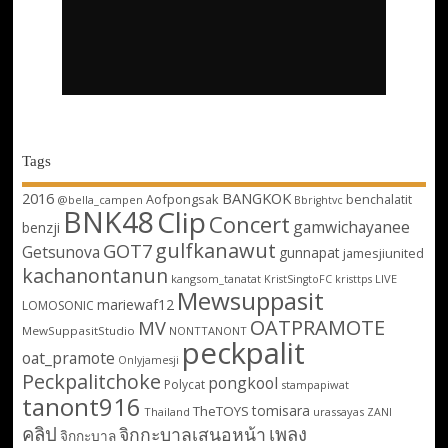
Tags
2016
BANGKOK
Aofpongsak
benchalatit
@bella_campen
Bbrightvc
BNK48
Clip
Concert
gamwichayanee
benzji
gulfkanawut
GOT7
Getsunova
gunnapat
jamesjiunited
kachanontanun
kangsom_tanatat
LIVE
KristSingtoFC
kristtps
Mewsuppasit
mariewaf12
LOMOSONIC
OATPRAMOTE
MV
MewSuppasitStudio
NONTTANONT
peckpalit
oat_pramote
Onlyjamesji
Peckpalitchoke
pongkool
Polycat
stampapiwat
tanont916
tomisara
TheTOYS
Thailand
urassayas
ZANI
คลิป
เพลง
จิกกะบาลเสนอหน้า
จิกกะบาล