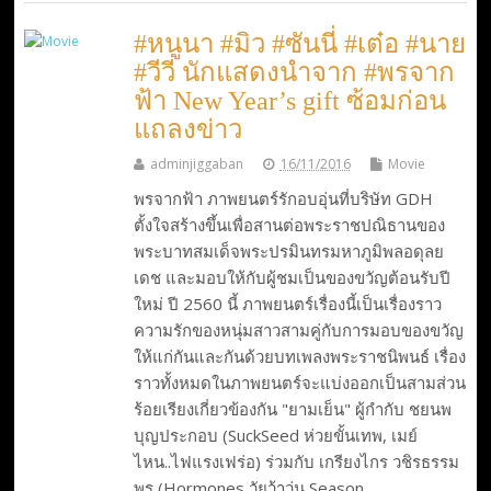
#หนูนา #มิว #ซันนี่ #เต๋อ #นาย
#วีวี่ นักแสดงนำจาก #พรจาก
ฟ้า New Year’s gift ซ้อมก่อน
แถลงข่าว
adminjiggaban
16/11/2016
Movie
พรจากฟ้า ภาพยนตร์รักอบอุ่นที่บริษัท GDH
ตั้งใจสร้างขึ้นเพื่อสานต่อพระราชปณิธานของ
พระบาทสมเด็จพระปรมินทรมหาภูมิพลอดุลย
เดช และมอบให้กับผู้ชมเป็นของขวัญต้อนรับปี
ใหม่ ปี 2560 นี้ ภาพยนตร์เรื่องนี้เป็นเรื่องราว
ความรักของหนุ่มสาวสามคู่กับการมอบของขวัญ
ให้แก่กันและกันด้วยบทเพลงพระราชนิพนธ์ เรื่อง
ราวทั้งหมดในภาพยนตร์จะแบ่งออกเป็นสามส่วน
ร้อยเรียงเกี่ยวข้องกัน "ยามเย็น" ผู้กำกับ ชยนพ
บุญประกอบ (SuckSeed ห่วยขั้นเทพ, เมย์
ไหน..ไฟแรงเฟร่อ) ร่วมกับ เกรียงไกร วชิรธรรม
พร (Hormones วัยว้าวุ่น Season…