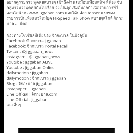
อยากดูรายการ พูดคุยสบายๆ เข้าถึงง่าย เหมือนเพื่อนสนิท พี่น้อง จับ
กลุ่มร่วมวงพูดคุยกันไปเรื่อย จึงเป็นจุดเริ่มต้นก่อกำเนิดรายการทีวี
ออนไลน์ บน www.jiggaban.com และได้ปล่อย teaser แรกของ
รายการบันเทิงแนวใหม่ยุค Hi-Speed Talk Show สบายๆสไตล์
จิกกะ
บาล … มีต่อ
ช่องทางโซเซียลมีเดียของ จิกกะบาล ในปัจจุบัน
Facebook :
จิกกะบาล jiggaban
Facebook:
จิกกะบาล Portal Recall
Twitter : @jiggaban_news
Instagram : @jiggaban_news
Youtube :
Jiggaban ALIVE
Youtube :
Jiggaban Online
dailymotion :
jiggaban
dailymotion :
จิกกะบาล jiggaban
Blog :
จิกกะบาล jiggaban
Instapaper : jiggaban
Line Official :
จิกกะบาล.com
Line Official :
Jiggaban
และอื่นๆ