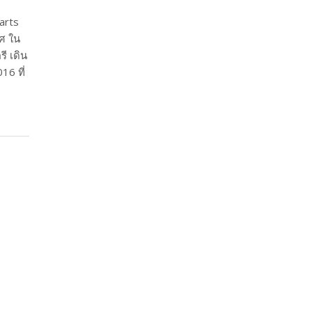
arts
ศ ใน
ี เดิน
6 ที่