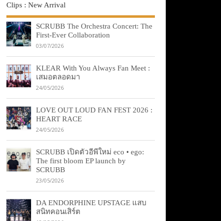
Clips : New Arrival
SCRUBB The Orchestra Concert: The
First-Ever Collaboration
03/07/2026
KLEAR With You Always Fan Meet :
เสมอตลอดมา
24/05/2026
LOVE OUT LOUD FAN FEST 2026 :
HEART RACE
24/05/2026
SCRUBB เปิดตัวอีพีใหม่ eco • ego:
The first bloom EP launch by
SCRUBB
23/05/2026
DA ENDORPHINE UPSTAGE แสบ
สนิทคอนเสิร์ต