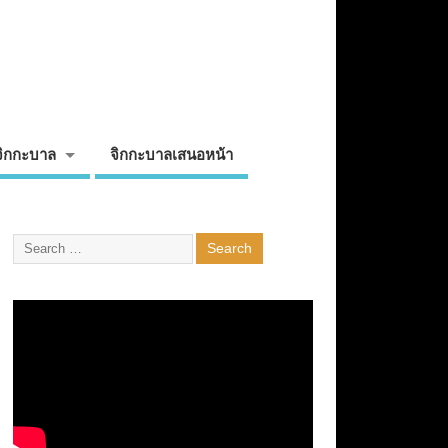
จิกกะบาล
จิกกะบาลเสนอหน้า