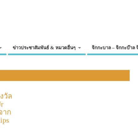
ข่าวประชาสัมพันธ์ & หมวดอื่นๆ
จิกกะบาล – จิกกะบ๊าล 
งวัล
Jr
 จาก
ips